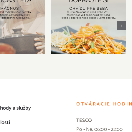
ý pomocníci v AZ
Doprajte si chvíľu pre seba.
ce potreby
OTVÁRACIE HODI
hody a služby
TESCO
losti
Po - Ne, 06:00 - 22:00