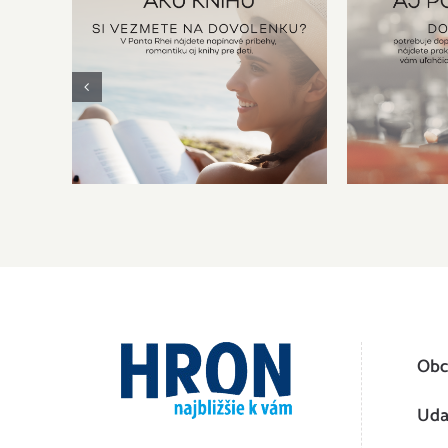
Praktick
Kniha na dovolenku
Domá
Obc
Uda