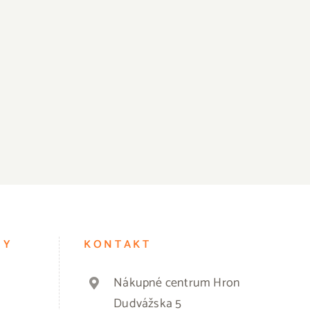
Malé gesto povie veľa
Leto sa blíži
NY
KONTAKT
Nákupné centrum Hron
Dudvážska 5