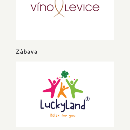
Víno Levice
Zábava
Lucky Land