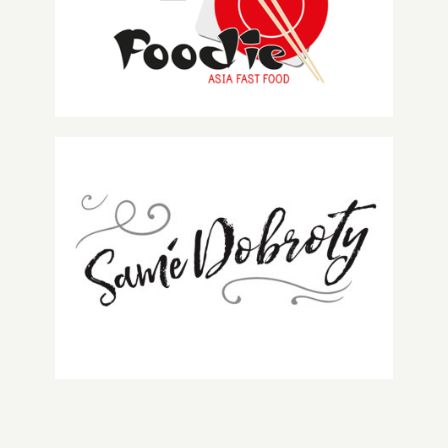
Foodie asia fast food
Samé dobroty