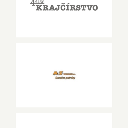
4Kiss Krajčírstvo
AZ domáce potreby