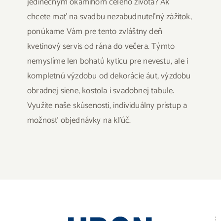
jedinečným okamihom celého života? Ak
chcete mať na svadbu nezabudnuteľný zážitok,
ponúkame Vám pre tento zvláštny deň
kvetinový servis od rána do večera. Týmto
nemyslíme len bohatú kyticu pre nevestu, ale i
kompletnú výzdobu od dekorácie áut, výzdobu
obradnej siene, kostola i svadobnej tabule.
Využite naše skúsenosti, individuálny prístup a
možnosť objednávky na kľúč.